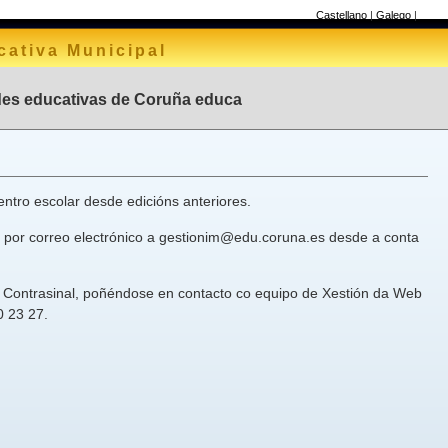
Castellano
|
Galego
|
ativa Municipal
des educativas de Coruña educa
entro escolar desde edicións anteriores.
ou por correo electrónico a gestionim@edu.coruna.es desde a conta
e un Contrasinal, poñéndose en contacto co equipo de Xestión da Web
0 23 27.